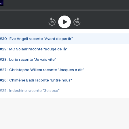
#30 : Eve Angeli raconte "Avant de partir"
#29 : MC Solaar raconte "Bouge de là"
28 : Lorie raconte "Je vais vite"
#27 : Christophe Willem raconte "Jacques a dit"
#26 : Chimène Badi raconte "Entre nous"
#25 : Indochine raconte "3e sexe"
#24 : Zaho raconte "C'est chelou"
#23 : Patrick Bruel raconte "Au café des délices"
#22 : Kyo raconte "Le chemin"