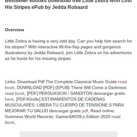
Bestseller ebooks download free Little Zebra Who Lost
His Stripes ePub by Jedda Robaard
Overview
Little Zebra is having a very odd day. Can you help him search for
his stripes? With interactive lift-the-flap pages and gorgeous
illustrations by Jedda Robaard, join Little Zebra on his adventures
as he hunts for his missing stripes.
Links: Download Pdf The Complete Classical Music Guide
read
book
, DOWNLOAD [PDF] {EPUB} There Will Come a Darkness
read book
, [PDF] PERSUASION / SANDITON descargar gratis
here
, [PDF/Kindle] ESTIRAMIENTOS DE CADENAS
MUSCULARES: LIBERA TU CUERPO DE TENSIONE S PARA
MEJORAR TU SALUD descargar gratis
pdf
, Read online:
Guinness World Records: Gamer&#039;s Edition 2020
read
book
,