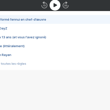
nsformé l’ennui en chef-d’œuvre
 DayZ
 a 13 ans (et vous l'avez ignoré)
e (littéralement)
im Rayan
 toutes les règles
s les jeux vidéo
us choquant de Rockstar ? - Le scandale BULLY
e plus moche de Steam
du RÊVE tourne au CAUCHEMAR
pendant 8 heures